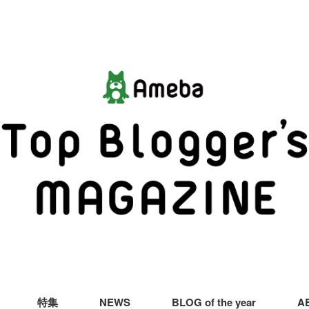
特集
NEWS
BLOG of the year
A