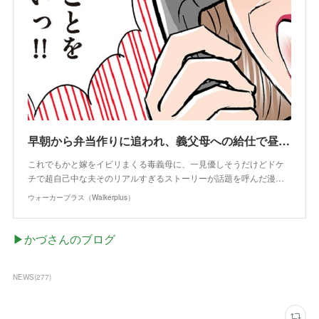
早朝から弁当作りに追われ、義父母への給仕で昼食は抜き…あげく写真にも入らせてもらえない！今もよみがえる「花見の日のつらい思い出」【作者インタビュー】｜Fandomplus(ファンダムプラス)
これでもかと嫁をイビリまくる毒義母に、一見優しそうだけどドケ
チで超自己中な夫そのリアルすぎるストーリーが話題を呼んだ漫…
ウォーカープラス（Walkerplus）
▶かづさんのブログ
NEWS
(
277
)